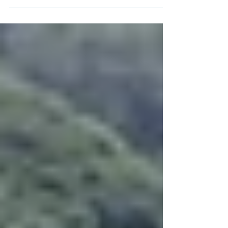
ma tente light de 1,6kg MSR hubba
hubba. Et la première chose que j'ai à te
dire c'est que quand tu...