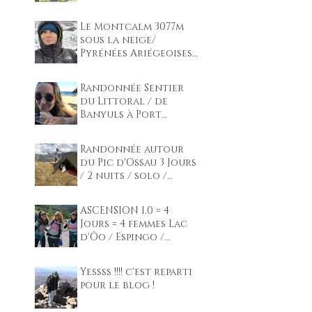
Refuge de Larribet
2049m sous la neige/
Pyrénées 1nuit en
autonomie / 2 jours
Le Montcalm 3077m
sous la neige/
Pyrénées Ariégeoises
1nuit / 2 jours
Randonnée Sentier
du Littoral / de
Banyuls à Port
Vendre
Randonnée autour
du Pic d'Ossau 3 Jours
/ 2 nuits / solo /
autonomie / Pyrénées
ASCENSION 1.0 = 4
Jours = 4 femmes Lac
d'Ôo / Espingo /
Portillon / Lac glacé
/ Pic Spijeoles
Yessss !!!! c'est reparti