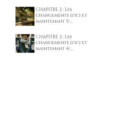
pour le blog !
CHAPITRE 2 : Les
changements d'ici et
maintenant 5/
Intentions &
préparation
CHAPITRE 2 : Les
changements d'ici et
maintenant 4/
Garder son Axe !
Yessss !!!! c'est reparti
pour le blog !
Archive
s
janvier 2021
(2)
2 posts