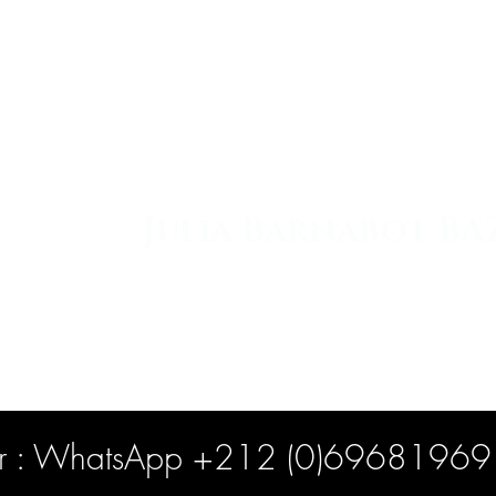
Julia Barnabot
BA
Coach et Auteure :
"Change de Vie & Kiffe ta 
er : WhatsApp +212 (0)69681969