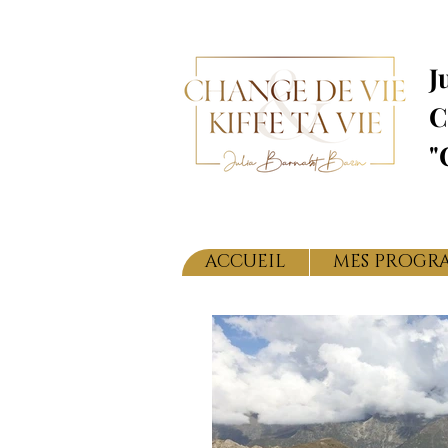
J
C
"
ACCUEIL
MES PROGR