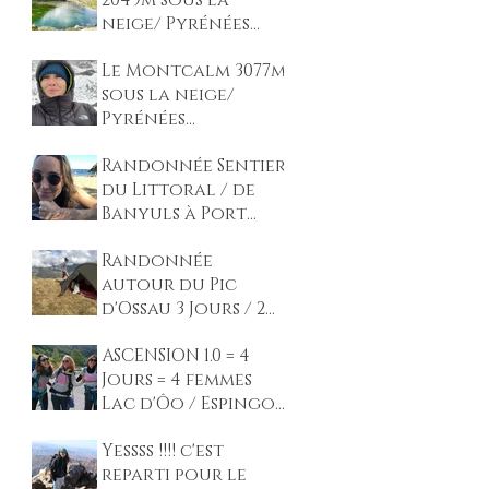
2049m sous la
neige/ Pyrénées
1nuit en
Le Montcalm 3077m
autonomie / 2
sous la neige/
jours
Pyrénées
Ariégeoises 1nuit / 2
Randonnée Sentier
jours
du Littoral / de
Banyuls à Port
Vendre
Randonnée
autour du Pic
d'Ossau 3 Jours / 2
nuits / solo /
ASCENSION 1.0 = 4
autonomie /
Jours = 4 femmes
Pyrénées
Lac d'Ôo / Espingo /
Portillon / Lac
Yessss !!!! c'est
glacé / Pic Spijeoles
reparti pour le