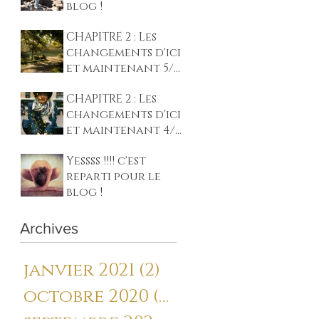
blog !
CHAPITRE 2 : Les
changements d'ici
et maintenant 5/
Intentions &
CHAPITRE 2 : Les
préparation
changements d'ici
et maintenant 4/
Garder son Axe !
Yessss !!!! c'est
reparti pour le
blog !
Archives
janvier 2021
(2)
2 posts
octobre 2020
(2)
2 posts