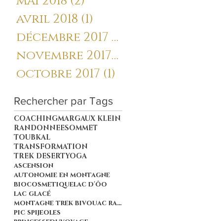
mai 2018
(2)
2 posts
avril 2018
(1)
1 post
décembre 2017
(1)
1 post
novembre 2017
(3)
3 posts
octobre 2017
(1)
1 post
Rechercher par Tags
COACHING
MARGAUX KLEIN
RANDONNEE
SOMMET
TOUBKAL
TRANSFORMATION
TREK DESERT
YOGA
ascension
autonomie en montagne
bio
cosmetique
lac d'ôo
lac glacé
montagne trek bivouac randonnée
pic spijeoles