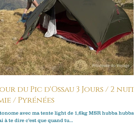
c d'Ossau 3 Jours / 2 nuits
mie / Pyrénées
tonome avec ma tente light de 1,6kg MSR hubba hubba.
i à te dire c'est que quand tu...