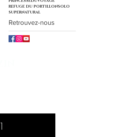
princesseduvoyage
refuge du portillon
solo
supernatural
Retrouvez-nous
ZIN
Life"
1